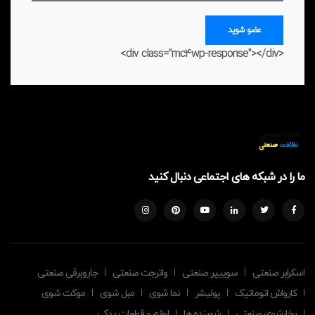
عضو شوید
<div class="mc4wp-response"></div>
ما را در شبکه های اجتماعی دنبال کنید
اسکرابر صنعتی
سوییپر صنعتی
واترجت صنعتی
جاروبرقی صنعتی
کارواش اتوماتیک
پولیشر
نما شوی
مبل شوی
موکت شوی
بخارشوی صنعتی
شوینده ها
لوازم و قطعات یدکی